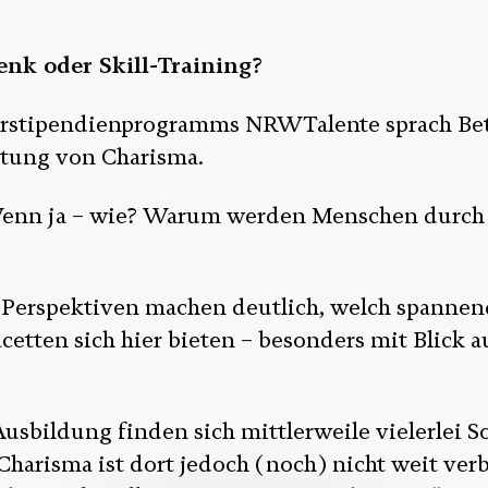
nk oder Skill-Training?
erstipendienprogramms NRWTalente sprach Bet
utung von Charisma.
 Wenn ja – wie? Warum werden Menschen durc
e Perspektiven machen deutlich, welch spannend
acetten sich hier bieten – besonders mit Blic
usbildung finden sich mittlerweile vielerlei Sof
harisma ist dort jedoch (noch) nicht weit verb