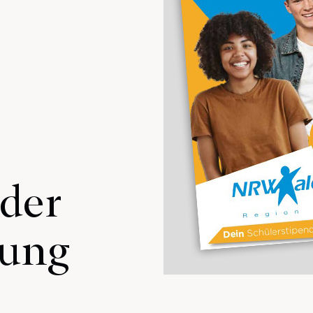
 der
rung