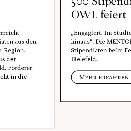
500 Stipend
OWL feiert
rreicht
„Engagiert. Im Stud
iaten aus den
hinaus“. Die MENTOR
r Region.
Stipendiaten beim Fe
us der
Bielefeld.
d. Förderer
eht in die
Mehr erfahren