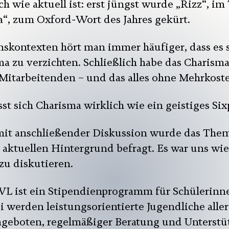
h wie aktuell ist: erst jüngst wurde „Rizz“, im
“, zum Oxford-Wort des Jahres gekürt.
kontexten hört man immer häufiger, dass es s
ma zu verzichten. Schließlich habe das Charism
e Mitarbeitenden – und das alles ohne Mehrkost
sst sich Charisma wirklich wie ein geistiges Si
mit anschließender Diskussion wurde das The
 aktuellen Hintergrund befragt. Es war uns wi
zu diskutieren.
ist ein Stipendienprogramm für Schülerinnen
 werden leistungsorientierte Jugendliche aller
ngeboten, regelmäßiger Beratung und Unterstü