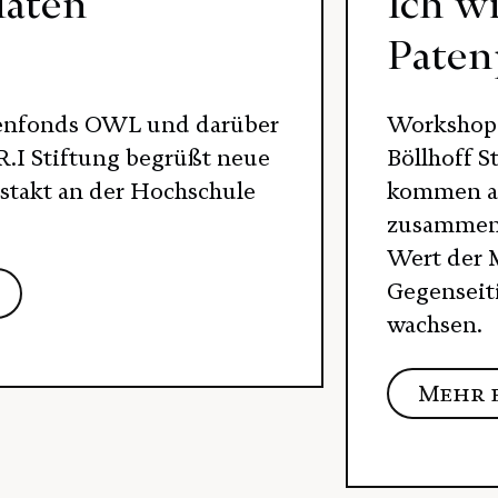
iaten
Ich wi
Pate
ienfonds OWL und darüber
Workshop 
.I Stiftung begrüßt neue
Böllhoff S
stakt an der Hochschule
kommen au
zusammen.
Wert der 
Gegenseit
wachsen.
Mehr 