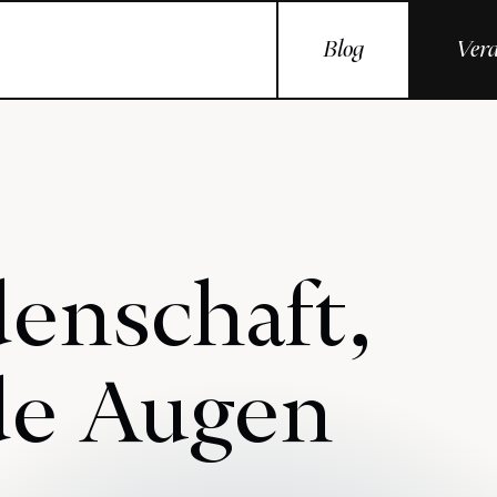
Blog
Vera
denschaft,
de Augen