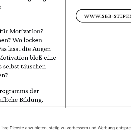
e
www.sbb-stipe
für Motivation?
dnen? Wo locken
as lässt die Augen
Motivation bloß eine
s selbst täuschen
den?
programms der
fliche Bildung.